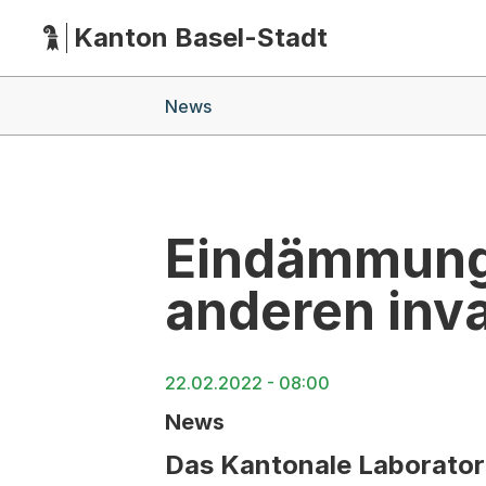
Kanton Basel-Stadt
Hauptnavigation
(Dieser Link führt zur Startseite)
Breadcrumb-Navigation
News
Eindämmung
anderen inv
22.02.2022 - 08:00
News
Das Kantonale Laboratori