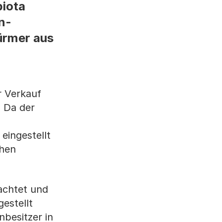
iota
n-
ürmer aus
r Verkauf
. Da der
eingestellt
chen
achtet und
estellt
besitzer in