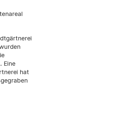
tenareal
dtgärtnerei
r wurden
ie
. Eine
tnerei hat
usgegraben