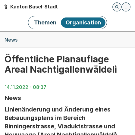
Kanton Basel-Stadt
Öffnet die
(Dieser Link führt zur Startseite)
Hauptnavigation
Themen
Organisation
Breadcrumb-Navigation
News
Öffentliche Planauflage
Areal Nachtigallenwäldeli
14.11.2022 - 08:37
News
Linienänderung und Änderung eines
Bebauungsplans im Bereich
Binningerstrasse, Viaduktstrasse und
Heuwaage (Areal Nachtigallenwäldeli)