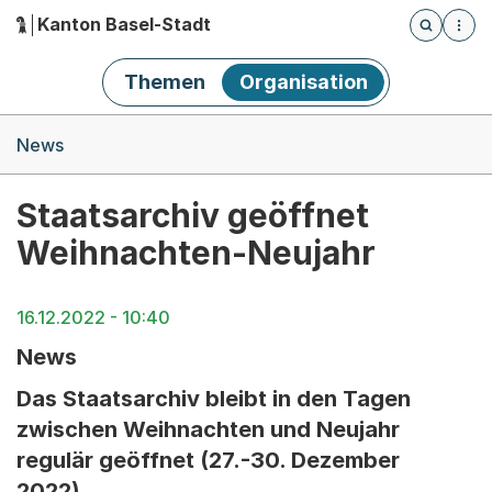
Kanton Basel-Stadt
Öffnet die
(Dieser Link führt zur Startseite)
Hauptnavigation
Themen
Organisation
Breadcrumb-Navigation
News
Staatsarchiv geöffnet
Weihnachten-Neujahr
16.12.2022 - 10:40
News
Das Staatsarchiv bleibt in den Tagen
zwischen Weihnachten und Neujahr
regulär geöffnet (27.-30. Dezember
2022).