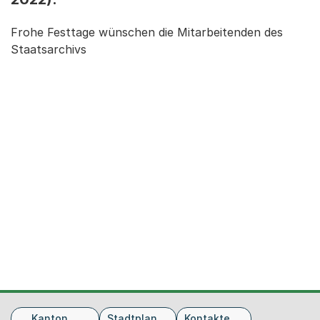
Frohe Festtage wünschen die Mitarbeitenden des
Staatsarchivs
Fusszeile
Kanton
Stadtplan
Kontakte