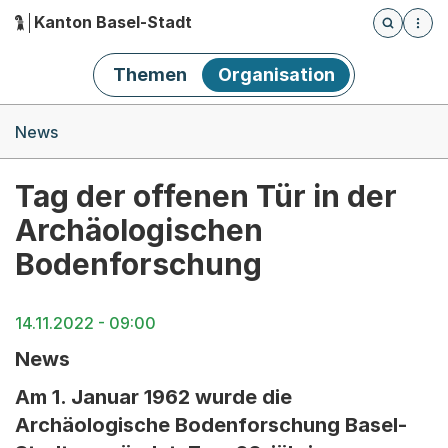
Kanton Basel-Stadt
Öffnet die
(Dieser Link führt zur Startseite)
Hauptnavigation
Themen
Organisation
Breadcrumb-Navigation
News
Tag der offenen Tür in der
Archäologischen
Bodenforschung
14.11.2022 - 09:00
News
Am 1. Januar 1962 wurde die
Archäologische Bodenforschung Basel-