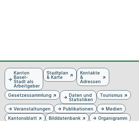
Fusszeile
Kanton
Stadtplan
Kontakte
Basel-
& Karte
&
Stadt als
Adressen
Arbeitgeber
Gesetzessammlung
Daten und
Tourismus
Statistiken
Veranstaltungen
Publikationen
Medien
Kantonsblatt
Bilddatenbank
Organigramm
Gebärdensprache
Externer Link, wird in einem neuen Tab oder Fenster 
Externer Link, wird in einem neuen Tab oder Fe
Externer Link, wird in einem neuen Tab od
Externer Link, wird in einem neuen Tab 
Externer Link, wird in einem neuen 
Twitter
Facebook
Instagram
Youtube
Linkedin