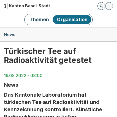
Kanton Basel-Stadt
Öffnet die
(Dieser Link führt zur Startseite)
Hauptnavigation
Themen
Organisation
Breadcrumb-Navigation
News
Türkischer Tee auf
Radioaktivität getestet
16.08.2022 - 08:00
News
Das Kantonale Laboratorium hat
türkischen Tee auf Radioaktivität und
Kennzeichnung kontrolliert. Künstliche
Radionuklide waren in tiefen