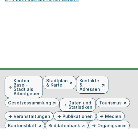
Fusszeile
Kanton
Stadtplan
Kontakte
Basel-
& Karte
&
Stadt als
Adressen
Arbeitgeber
Gesetzessammlung
Daten und
Tourismus
Statistiken
Veranstaltungen
Publikationen
Medien
Kantonsblatt
Bilddatenbank
Organigramm
Gebärdensprache