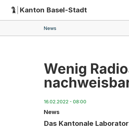
Kanton Basel-Stadt
Hauptnavigation
(Dieser Link führt zur Startseite)
Breadcrumb-Navigation
News
Wenig Radioa
nachweisba
16.02.2022 - 08:00
News
Das Kantonale Laborator