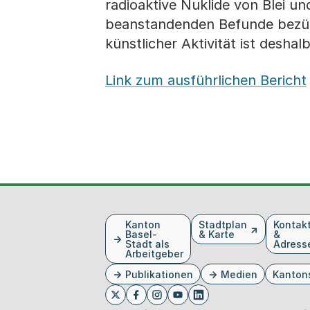
radioaktive Nuklide von Blei u
beanstandenden Befunde bezügli
künstlicher Aktivität ist deshal
Link zum ausführlichen Bericht
Fusszeile
Kanton
Stadtplan
Kontak
Basel-
& Karte
&
Stadt als
Adress
Arbeitgeber
Publikationen
Medien
Kanton
Externer Link, wird in einem neue
Externer Link, wird in eine
Externer Link, wird in
Externer Link, wird 
Externer Link, w
Twitter
Facebook
Instagram
Youtube
Linkedin