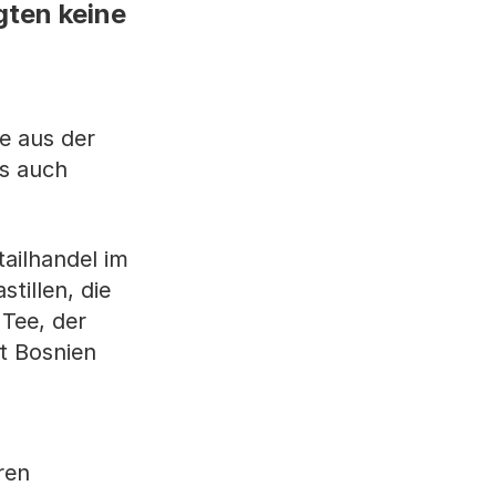
gten keine
e aus der
es auch
ailhandel im
tillen, die
 Tee, der
t Bosnien
ren