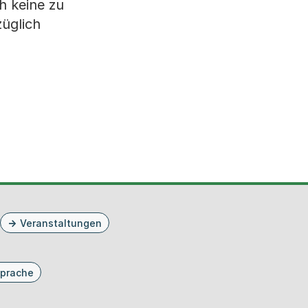
h keine zu
züglich
Veranstaltungen
prache