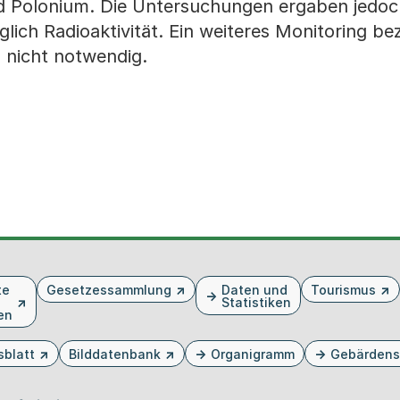
nd Polonium. Die Untersuchungen ergaben jedoc
ch Radioaktivität. Ein weiteres Monitoring be
b nicht notwendig.
te
Gesetzessammlung
Daten und
Tourismus
Statistiken
en
sblatt
Bilddatenbank
Organigramm
Gebärdens
n Tab oder Fenster geöffnet
m neuen Tab oder Fenster geöffnet
 einem neuen Tab oder Fenster geöffnet
in einem neuen Tab oder Fenster geöffnet
ird in einem neuen Tab oder Fenster geöffnet