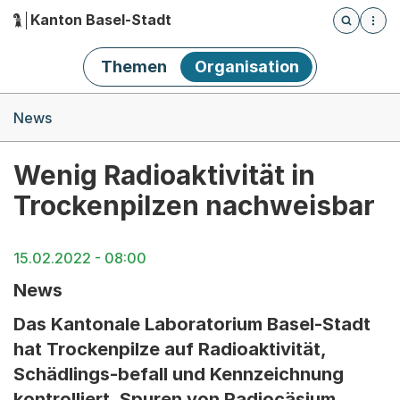
Kanton Basel-Stadt
Öffnet die
(Dieser Link führt zur Startseite)
Hauptnavigation
Themen
Organisation
Breadcrumb-Navigation
News
Wenig Radioaktivität in
Trockenpilzen nachweisbar
15.02.2022 - 08:00
News
Das Kantonale Laboratorium Basel-Stadt
hat Trockenpilze auf Radioaktivität,
Schädlings-befall und Kennzeichnung
kontrolliert. Spuren von Radiocäsium