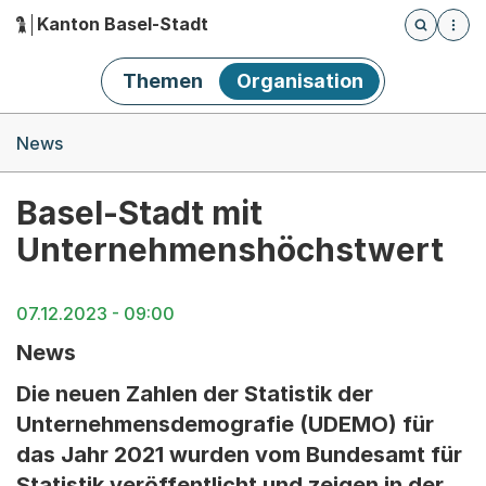
Kanton Basel-Stadt
Öffnet die
(Dieser Link führt zur Startseite)
Hauptnavigation
Themen
Organisation
Breadcrumb-Navigation
News
Basel-Stadt mit
Unternehmenshöchstwert
07.12.2023 - 09:00
News
Die neuen Zahlen der Statistik der
Unternehmensdemografie (UDEMO) für
das Jahr 2021 wurden vom Bundesamt für
Statistik veröffentlicht und zeigen in der