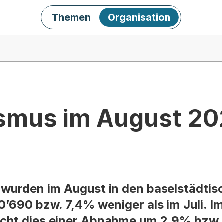
Themen
Organisation
ismus im August 2
wurden im August in den baselstädtis
0’690 bzw. 7,4% weniger als im Juli. I
cht dies einer Abnahme um 2,9% bzw.