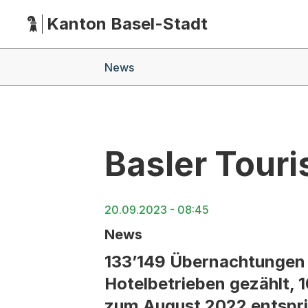
Kanton Basel-Stadt
Hauptnavigation
(Dieser Link führt zur Startseite)
Breadcrumb-Navigation
News
Basler Tour
20.09.2023 - 08:45
News
133’149 Übernachtungen 
Hotelbetrieben gezählt, 1
zum August 2022 entspri