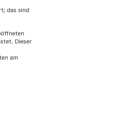
t; das sind
eöffneten
tet. Dieser
sten am