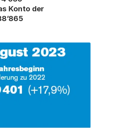
as Konto der
88’865