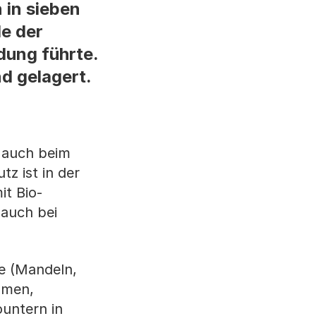
 in sieben
e der
dung führte.
d gelagert.
e auch beim
z ist in der
it Bio-
 auch bei
ne (Mandeln,
amen,
untern in