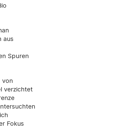
Bio
han
m aus
sen Spuren
g von
 verzichtet
renze
untersuchten
ich
er Fokus