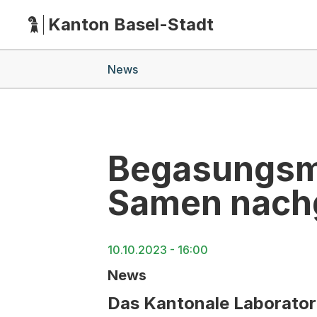
Kanton Basel-Stadt
Hauptnavigation
(Dieser Link führt zur Startseite)
Breadcrumb-Navigation
News
Begasungsmi
Samen nach
10.10.2023 - 16:00
News
Das Kantonale Laborator