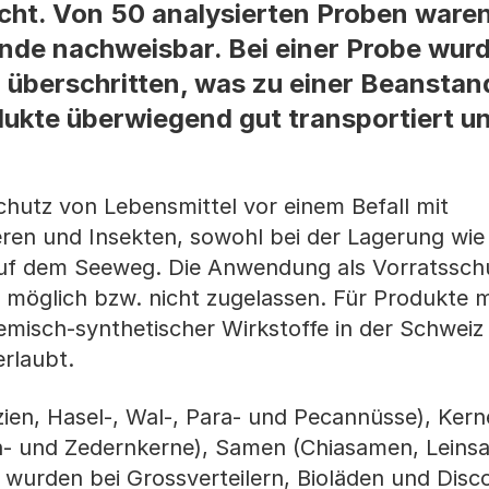
ht. Von 50 analysierten Proben waren
de nachweisbar. Bei einer Probe wurd
o überschritten, was zu einer Beanstan
kte überwiegend gut transportiert un
hutz von Lebensmittel vor einem Befall mit
eren und Insekten, sowohl bei der Lagerung wi
uf dem Seeweg. Die Anwendung als Vorratsschut
möglich bzw. nicht zugelassen. Für Produkte m
chemisch-synthetischer Wirkstoffe in der Schweiz
rlaubt.
ien, Hasel-, Wal-, Para- und Pecannüsse), Ker
n- und Zedernkerne), Samen (Chiasamen, Leins
wurden bei Grossverteilern, Bioläden und Disco