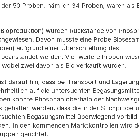
l der 50 Proben, nämlich 34 Proben, waren als 
s Bioproduktion) wurden Rückstände von Phosp
achgewiesen. Davon musste eine Probe Biosesa
oben) aufgrund einer Überschreitung des
g beanstandet werden. Vier weitere Proben wie
wobei zwei davon als Bio verkauft wurden.
st darauf hin, dass bei Transport und Lagerun
heitlich auf die untersuchten Begasungsmittel
roben konnte Phosphan oberhalb der Nachweisg
estgehalten werden, dass die in der Stichprobe 
ersuchten Begasungsmittel überwiegend vorbildl
rden. In den kommenden Marktkontrollen wird d
uppen gerichtet.