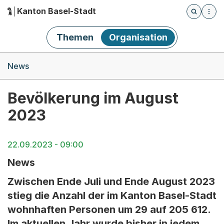
Kanton Basel-Stadt
Öffnet die
(Dieser Link führt zur Startseite)
Hauptnavigation
Themen
Organisation
Breadcrumb-Navigation
News
Bevölkerung im August
2023
22.09.2023 - 09:00
News
Zwischen Ende Juli und Ende August 2023
stieg die Anzahl der im Kanton Basel-Stadt
wohnhaften Personen um 29 auf 205 612.
Im aktuellen Jahr wurde bisher in jedem