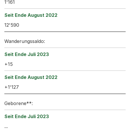
1'161
12'590
Wanderungssaldo:
+15
+1'127
Geborene**:
...