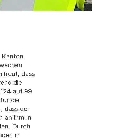
m Kanton
nwachen
rfreut, dass
rend die
 124 auf 99
für die
, dass der
n an ihm in
den. Durch
nden in