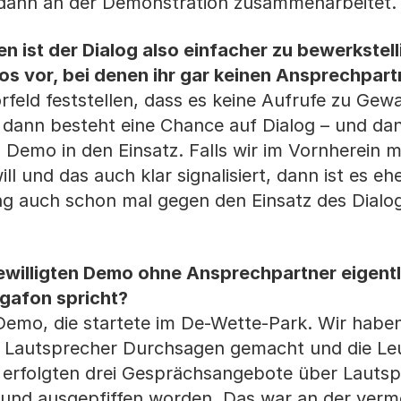
dann an der Demonstration zusammenarbeitet
n ist der Dialog also einfacher zu bewerkstel
mos vor, bei denen ihr gar keinen Ansprechpart
feld feststellen, dass es keine Aufrufe zu Gew
 dann besteht eine Chance auf Dialog – und 
n Demo in den Einsatz. Falls wir im Vornherein 
ll und das auch klar signalisiert, dann ist es eh
ung auch schon mal gegen den Einsatz des Dial
ewilligten Demo ohne Ansprechpartner eigentl
egafon spricht?
 Demo, die startete im De-Wette-Park. Wir habe
 Lautsprecher Durchsagen gemacht und die Leu
s erfolgten drei Gesprächsangebote über Lautsp
n und ausgepfiffen worden. Das war an der verm