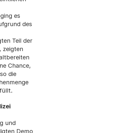
ging es
ufgrund des
ten Teil der
 zeigten
altbereiten
eine Chance,
so die
schenmenge
üllt.
izei
ng und
lligten Demo