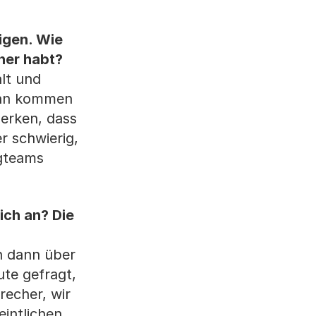
.
ligen. Wie
ner habt?
alt und
dann kommen
merken, dass
er schwierig,
ogteams
ich an? Die
n dann über
te gefragt,
recher, wir
eintlichen