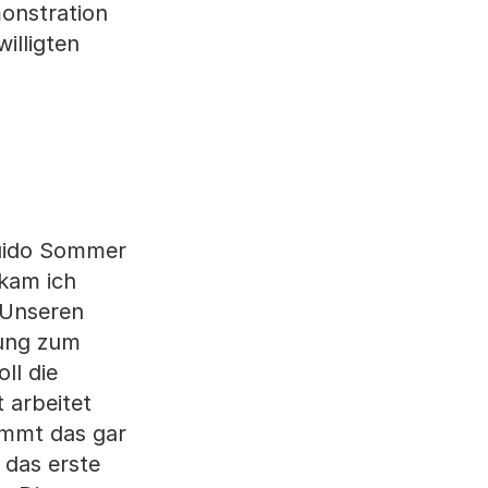
onstration
illigten
uido Sommer
kam ich
 Unseren
bung zum
ll die
 arbeitet
immt das gar
 das erste