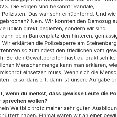
23. Die Folgen sind bekannt: Randale,
Polizisten. Das war sehr ernüchternd. Und wie 
abgebrochen? Nein. Wir konnten den Demozug a
e üblich direkt begleiten, sondern wir sind
 dann beim Bankenplatz den hinteren, gemässig
ir erklärten die Polizeisperre am Steinenberg,
 trennten so zumindest den friedlichen vom gew
ich: Bei den Gewaltbereiten hast du praktisch k
dlichen Menschenmenge kann man erklären, wie
Gummischrot einsetzen muss. Wenn sich die Men
n Teilsolidarisiert, dann ist unsere Aufgabe erf
ht, wenn du merkst, dass gewisse Leute die Pol
ir sprechen wollen?
mein Weltbild trotz meiner sehr guten Ausbildu
chüttert haben. Einmal waren wir an einer bewi