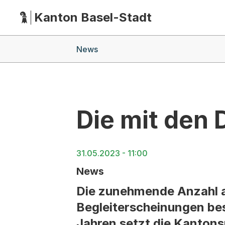
Kanton Basel-Stadt
Hauptnavigation
(Dieser Link führt zur Startseite)
Breadcrumb-Navigation
News
Die mit den
31.05.2023 - 11:00
News
Die zunehmende Anzahl 
Begleiterscheinungen bes
Jahren setzt die Kantons