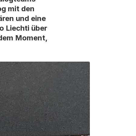
og mit den
ären und eine
o Liechti über
n dem Moment,