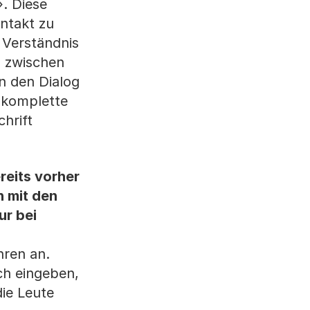
. Diese
ntakt zu
 Verständnis
n zwischen
n den Dialog
e komplette
hrift
reits vorher
n mit den
ur bei
hren an.
ch eingeben,
die Leute