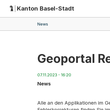
Kanton Basel-Stadt
Hauptnavigation
(Dieser Link führt zur Startseite)
Breadcrumb-Navigation
News
Geoportal R
07.11.2023 - 16:20
News
Alle an den Applikationen im 
Fehlerkorrekturen finden Sie 