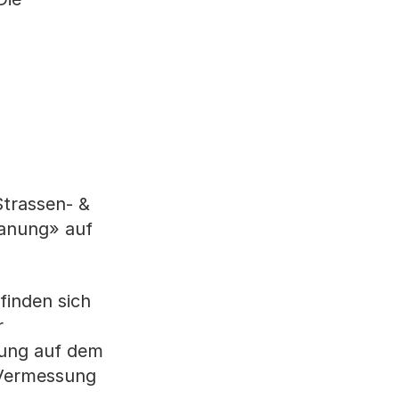
Strassen- &
anung» auf
.
finden sich
r
sung auf dem
 Vermessung