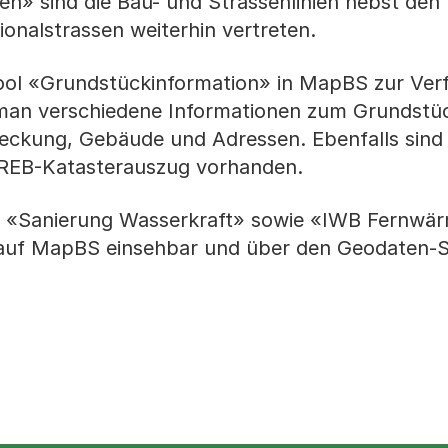
nien» sind die Bau- und Strassenlinien nebst den
onalstrassen weiterhin vertreten.
ool «Grundstückinformation» in MapBS zur Ver
lt man verschiedene Informationen zum Grundstü
ckung, Gebäude und Adressen. Ebenfalls sind 
REB-Katasterauszug vorhanden.
e «Sanierung Wasserkraft» sowie «IWB Fernwä
 auf MapBS einsehbar und über den Geodaten-