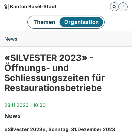
Kanton Basel-Stadt
Öffnet die
(Dieser Link führt zur Startseite)
Hauptnavigation
Themen
Organisation
Breadcrumb-Navigation
News
«SILVESTER 2023» -
Öffnungs- und
Schliessungszeiten für
Restaurationsbetriebe
28.11.2023 - 10:30
News
«Silvester 2023», Sonntag, 31.Dezember 2023