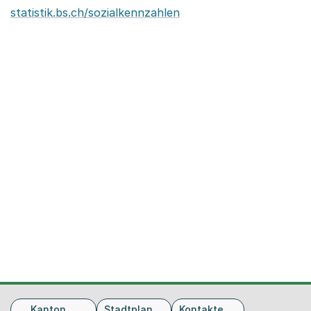
statistik.bs.ch/sozialkennzahlen
Fusszeile
Kanton
Stadtplan
Kontakte