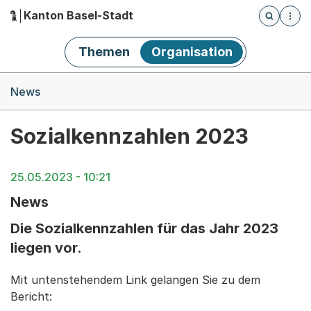
Kanton Basel-Stadt
Öffnet die
(Dieser Link führt zur Startseite)
Hauptnavigation
Themen
Organisation
Breadcrumb-Navigation
News
Sozialkennzahlen 2023
25.05.2023 - 10:21
News
Die Sozialkennzahlen für das Jahr 2023
liegen vor.
Mit untenstehendem Link gelangen Sie zu dem
Bericht: