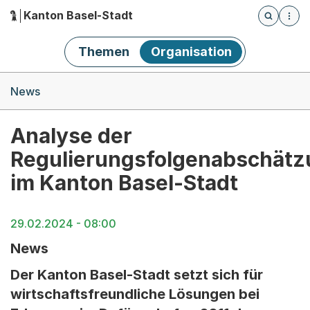
Kanton Basel-Stadt
Öffnet die
(Dieser Link führt zur Startseite)
Hauptnavigation
Themen
Organisation
Breadcrumb-Navigation
News
Analyse der
Regulierungsfolgenabschät
im Kanton Basel-Stadt
29.02.2024 - 08:00
News
Der Kanton Basel-Stadt setzt sich für
wirtschaftsfreundliche Lösungen bei