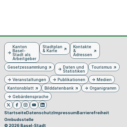
Fusszeile
Kanton
Stadtplan
Kontakte
Basel-
& Karte
&
Stadt als
Adressen
Arbeitgeber
Gesetzessammlung
Daten und
Tourismus
Statistiken
Veranstaltungen
Publikationen
Medien
Kantonsblatt
Bilddatenbank
Organigramm
Gebärdensprache
Externer Link, wird in einem neuen Tab oder Fenster 
Externer Link, wird in einem neuen Tab oder Fe
Externer Link, wird in einem neuen Tab od
Externer Link, wird in einem neuen Tab 
Externer Link, wird in einem neuen 
Twitter
Facebook
Instagram
Youtube
Linkedin
Startseite
Datenschutz
Impressum
Barrierefreiheit
Ombudsstelle
© 2026 Basel-Stadt