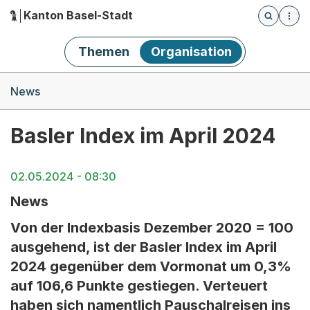
Kanton Basel-Stadt
Öffnet die
(Dieser Link führt zur Startseite)
Hauptnavigation
Themen
Organisation
Breadcrumb-Navigation
News
Basler Index im April 2024
02.05.2024 - 08:30
News
Von der Indexbasis Dezember 2020 = 100
ausgehend, ist der Basler Index im April
2024 gegenüber dem Vormonat um 0,3%
auf 106,6 Punkte gestiegen. Verteuert
haben sich namentlich Pauschalreisen ins