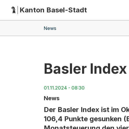
Kanton Basel-Stadt
Hauptnavigation
(Dieser Link führt zur Startseite)
Breadcrumb-Navigation
News
Basler Inde
01.11.2024 - 08:30
News
Der Basler Index ist im
106,4 Punkte gesunken (B
Monatsteuerung den viert