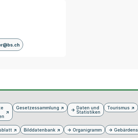
er@bs.ch
te
Gesetzessammlung
Daten und
Tourismus
Statistiken
en
sblatt
Bilddatenbank
Organigramm
Gebärdens