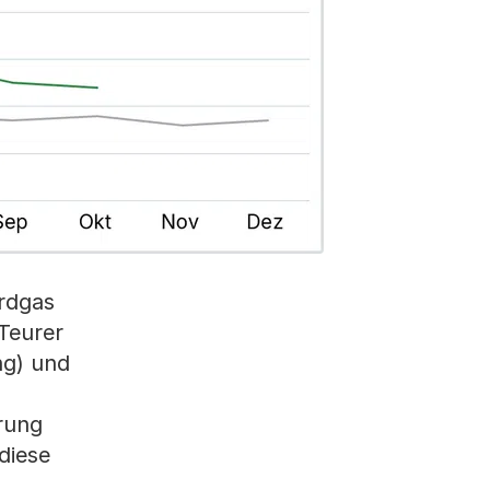
Erdgas
Teurer
ng) und
erung
diese