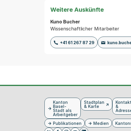
Weitere Auskünfte
Kuno Bucher
Wissenschaftlicher Mitarbeiter
+41 61 267 87 29
kuno.buch
Fusszeile
Kanton
Stadtplan
Kontak
Basel-
& Karte
&
Stadt als
Adress
Arbeitgeber
Publikationen
Medien
Kanton