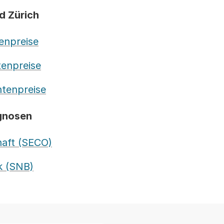
d Zürich
enpreise
enpreise
tenpreise
ognosen
haft (SECO)
k (SNB)