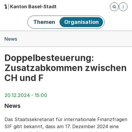
Kanton Basel-Stadt
Öffnet die
(Dieser Link führt zur Startseite)
Hauptnavigation
Themen
Organisation
Breadcrumb-Navigation
News
Doppelbesteuerung:
Zusatzabkommen zwischen
CH und F
20.12.2024 - 15:00
News
Das Staatssekretariat für internationale Finanzfragen
SIF gibt bekannt, dass am 17. Dezember 2024 eine