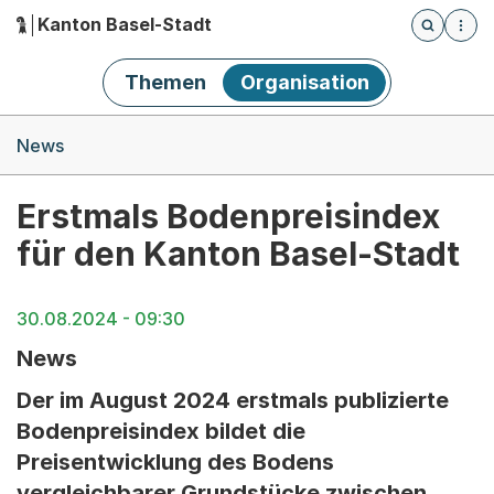
Kanton Basel-Stadt
Öffnet die
(Dieser Link führt zur Startseite)
Hauptnavigation
Themen
Organisation
Breadcrumb-Navigation
News
Erstmals Bodenpreisindex
für den Kanton Basel-Stadt
30.08.2024 - 09:30
News
Der im August 2024 erstmals publizierte
Bodenpreisindex bildet die
Preisentwicklung des Bodens
vergleichbarer Grundstücke zwischen