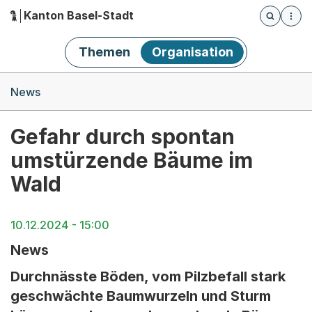
Kanton Basel-Stadt
Öffnet die
(Dieser Link führt zur Startseite)
Hauptnavigation
Themen
Organisation
Breadcrumb-Navigation
News
Gefahr durch spontan
umstürzende Bäume im
Wald
10.12.2024 - 15:00
News
Durchnässte Böden, vom Pilzbefall stark
geschwächte Baumwurzeln und Sturm