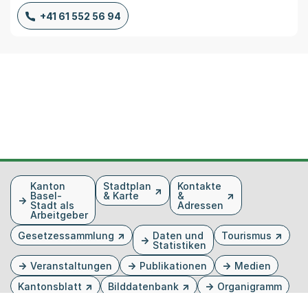
+41 61 552 56 94
Fusszeile
Kanton
Stadtplan
Kontakte
Basel-
& Karte
&
Stadt als
Adressen
Arbeitgeber
Gesetzessammlung
Daten und
Tourismus
Statistiken
Veranstaltungen
Publikationen
Medien
Kantonsblatt
Bilddatenbank
Organigramm
Gebärdensprache