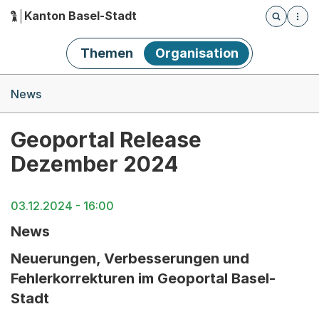
Kanton Basel-Stadt
Öffnet die
(Dieser Link führt zur Startseite)
Hauptnavigation
Themen
Organisation
Breadcrumb-Navigation
News
Geoportal Release
Dezember 2024
03.12.2024 - 16:00
News
Neuerungen, Verbesserungen und
Fehlerkorrekturen im Geoportal Basel-
Stadt