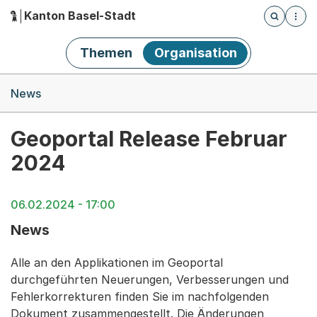
Kanton Basel-Stadt
Öffnet die
(Dieser Link führt zur Startseite)
Hauptnavigation
Themen
Organisation
Breadcrumb-Navigation
News
Geoportal Release Februar
2024
06.02.2024 - 17:00
News
Alle an den Applikationen im Geoportal
durchgeführten Neuerungen, Verbesserungen und
Fehlerkorrekturen finden Sie im nachfolgenden
Dokument zusammengestellt. Die Änderungen