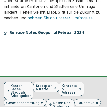
Open Source Projekt GeoMapFish in Zusammenarbeit
mit anderen Kantonen und Städten eine Umfrage
lanciert. Helfen Sie mit MapBS fit für die Zukunft zu
machen und
nehmen Sie an unserer Umfrage teil
!
Release Notes Geoportal Februar 2024
Fusszeile
Kanton
Stadtplan
Kontakte
Basel-
& Karte
&
Stadt als
Adressen
Arbeitgeber
Gesetzessammlung
Daten und
Tourismus
Statistiken