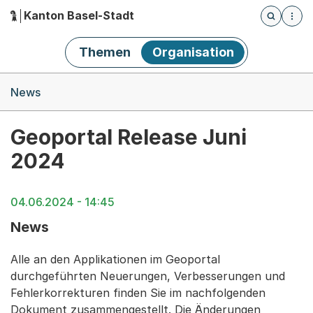
Kanton Basel-Stadt
Öffnet die
(Dieser Link führt zur Startseite)
Hauptnavigation
Themen
Organisation
Breadcrumb-Navigation
News
Geoportal Release Juni
2024
04.06.2024 - 14:45
News
Alle an den Applikationen im Geoportal
durchgeführten Neuerungen, Verbesserungen und
Fehlerkorrekturen finden Sie im nachfolgenden
Dokument zusammengestellt. Die Änderungen