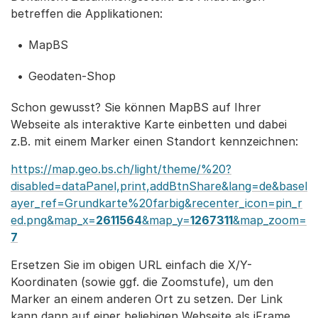
betreffen die Applikationen:
MapBS
Geodaten-Shop
Schon gewusst? Sie können MapBS auf Ihrer
Webseite als interaktive Karte einbetten und dabei
z.B. mit einem Marker einen Standort kennzeichnen:
https://map.geo.bs.ch/light/theme/%20?
disabled=dataPanel,print,addBtnShare&lang=de&basel
ayer_ref=Grundkarte%20farbig&recenter_icon=pin_r
ed.png&map_x=
2611564
&map_y=
1267311
&map_zoom=
7
Ersetzen Sie im obigen URL einfach die X/Y-
Koordinaten (sowie ggf. die Zoomstufe), um den
Marker an einem anderen Ort zu setzen. Der Link
kann dann auf einer beliebigen Webseite als iFrame