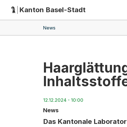
Kanton Basel-Stadt
Hauptnavigation
(Dieser Link führt zur Startseite)
Breadcrumb-Navigation
News
Haarglättung
Inhaltsstoff
12.12.2024 - 10:00
News
Das Kantonale Laborator