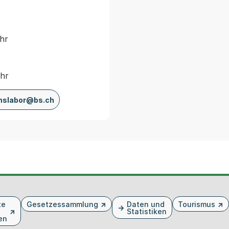
Uhr
Uhr
nslabor@bs.ch
te
Gesetzessammlung
Daten und
Tourismus
Statistiken
en