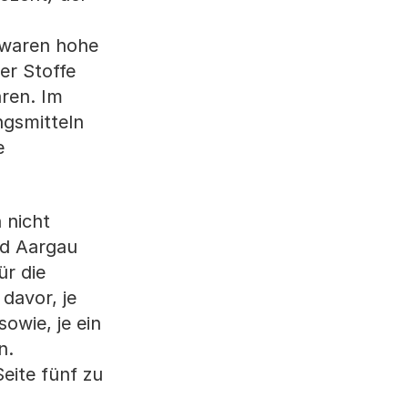
 waren hohe
er Stoffe
aren. Im
ngsmitteln
e
 nicht
nd Aargau
ür die
davor, je
owie, je ein
n.
eite fünf zu