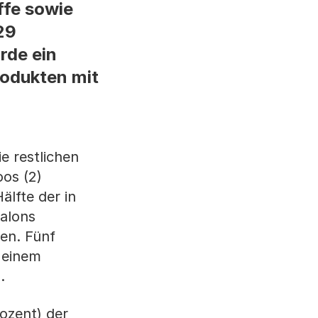
ffe sowie
29
rde ein
odukten mit
e restlichen
os (2)
älfte der in
alons
ten. Fünf
 einem
.
ozent) der