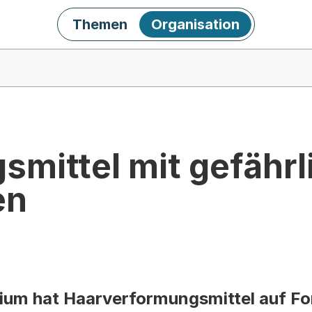
Themen
Organisation
smittel mit gefähr
en
ium hat Haarverformungsmittel auf F