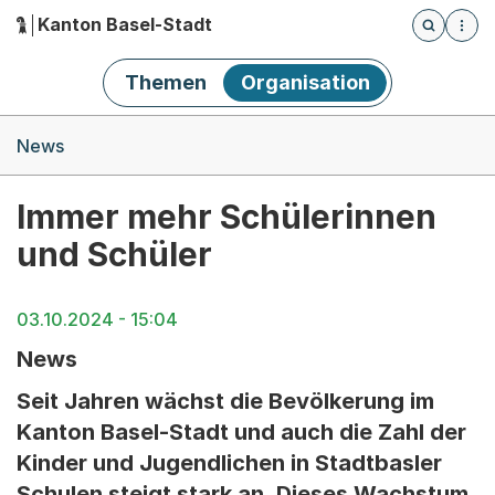
Kanton Basel-Stadt
Öffnet die
(Dieser Link führt zur Startseite)
Hauptnavigation
Themen
Organisation
Breadcrumb-Navigation
News
Immer mehr Schülerinnen
und Schüler
03.10.2024 - 15:04
News
Seit Jahren wächst die Bevölkerung im
Kanton Basel-Stadt und auch die Zahl der
Kinder und Jugendlichen in Stadtbasler
Schulen steigt stark an. Dieses Wachstum