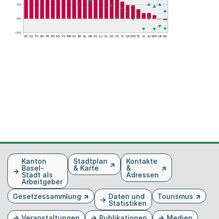
Fusszeile
Kanton
Stadtplan
Kontakte
Basel-
& Karte
&
Stadt als
Adressen
Arbeitgeber
Gesetzessammlung
Daten und
Tourismus
Statistiken
Veranstaltungen
Publikationen
Medien