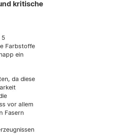
nd kritische
 5
e Farbstoffe
knapp ein
ten, da diese
arkeit
die
ss vor allem
n Fasern
erzeugnissen