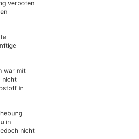
ung verboten
len
fe
nftige
n war mit
 nicht
bstoff in
erhebung
u in
jedoch nicht