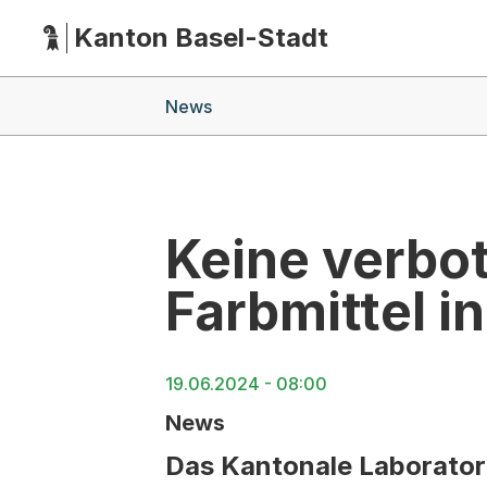
Kanton Basel-Stadt
Hauptnavigation
(Dieser Link führt zur Startseite)
Breadcrumb-Navigation
News
Keine verbo
Farbmittel in
19.06.2024 - 08:00
News
Das Kantonale Laboratori