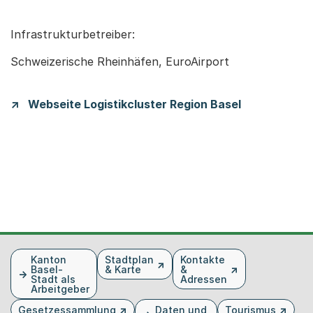
Infrastrukturbetreiber:
Schweizerische Rheinhäfen, EuroAirport
Webseite Logistikcluster Region Basel
Fusszeile
Kanton
Stadtplan
Kontakte
Basel-
& Karte
&
Stadt als
Adressen
Arbeitgeber
Gesetzessammlung
Daten und
Tourismus