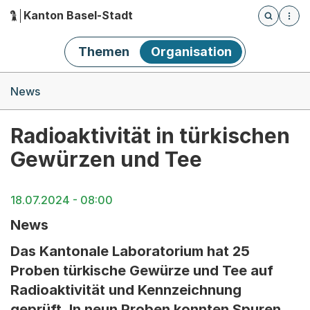
Kanton Basel-Stadt
Öffnet die
(Dieser Link führt zur Startseite)
Hauptnavigation
Themen
Organisation
Breadcrumb-Navigation
News
Radioaktivität in türkischen
Gewürzen und Tee
18.07.2024 - 08:00
News
Das Kantonale Laboratorium hat 25
Proben türkische Gewürze und Tee auf
Radioaktivität und Kennzeichnung
geprüft. In neun Proben konnten Spuren