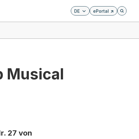
DE
ePortal
Externer Link, wird i
Öffnet di
b Musical
r. 27 von