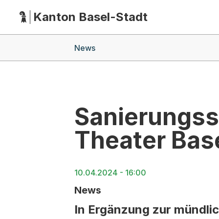
Kanton Basel-Stadt
Hauptnavigation
(Dieser Link führt zur Startseite)
Breadcrumb-Navigation
News
Sanierungss
Theater Bas
10.04.2024 - 16:00
News
In Ergänzung zur mündlic