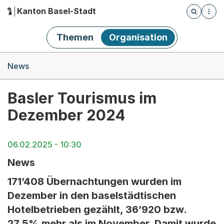
Kanton Basel-Stadt
Öffnet die
(Dieser Link führt zur Startseite)
Hauptnavigation
Themen
Organisation
Breadcrumb-Navigation
News
Basler Tourismus im
Dezember 2024
06.02.2025 - 10:30
News
171’408 Übernachtungen wurden im
Dezember in den baselstädtischen
Hotelbetrieben gezählt, 36’920 bzw.
27,5% mehr als im November. Damit wurde