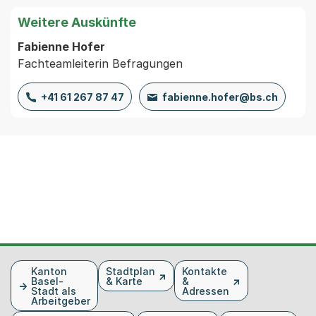
Weitere Auskünfte
Fabienne Hofer
Fachteamleiterin Befragungen
+41 61 267 87 47
fabienne.hofer@bs.ch
Fusszeile
Kanton
Stadtplan
Kontakte
Basel-
& Karte
&
Stadt als
Adressen
Arbeitgeber