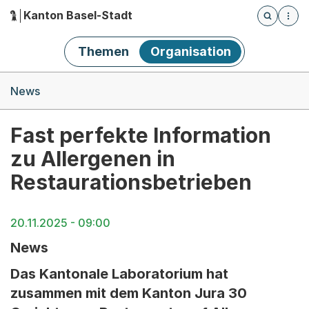
Kanton Basel-Stadt
Öffnet die
(Dieser Link führt zur Startseite)
Hauptnavigation
Themen
Organisation
Breadcrumb-Navigation
News
Fast perfekte Information
zu Allergenen in
Restaurationsbetrieben
20.11.2025 - 09:00
News
Das Kantonale Laboratorium hat
zusammen mit dem Kanton Jura 30