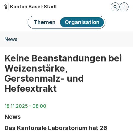
Kanton Basel-Stadt
Öffnet die
(Dieser Link führt zur Startseite)
Hauptnavigation
Themen
Organisation
Breadcrumb-Navigation
News
Keine Beanstandungen bei
Weizenstärke,
Gerstenmalz- und
Hefeextrakt
18.11.2025 - 08:00
News
Das Kantonale Laboratorium hat 26