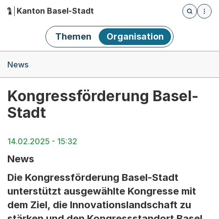
Kanton Basel-Stadt
Öffnet die
(Dieser Link führt zur Startseite)
Hauptnavigation
Themen
Organisation
Breadcrumb-Navigation
News
Kongressförderung Basel-
Stadt
14.02.2025 - 15:32
News
Die Kongressförderung Basel-Stadt
unterstützt ausgewählte Kongresse mit
dem Ziel, die Innovationslandschaft zu
stärken und den Kongressstandort Basel