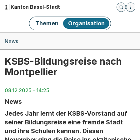
Kanton Basel-Stadt
Öffnet die
(Dieser Link führt zur Startseite)
Hauptnavigation
Themen
Organisation
Breadcrumb-Navigation
News
KSBS-Bildungsreise nach
Montpellier
08.12.2025 - 14:25
News
Jedes Jahr lernt der KSBS-Vorstand auf
seiner Bildungsreise eine fremde Stadt
und ihre Schulen kennen. Diesen
November ging die Reise ins okzitanische