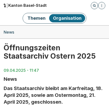
Kanton Basel-Stadt
Öffnet die
(Dieser Link führt zur Startseite)
Hauptnavigation
Themen
Organisation
Breadcrumb-Navigation
News
Öffnungszeiten
Staatsarchiv Ostern 2025
09.04.2025 - 11:47
News
Das Staatsarchiv bleibt am Karfreitag, 18.
April 2025, sowie am Ostermontag, 21.
April 2025, geschlossen.