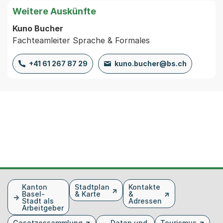
Weitere Auskünfte
Kuno Bucher
Fachteamleiter Sprache & Formales
+41 61 267 87 29
kuno.bucher@bs.ch
Fusszeile
Kanton
Stadtplan
Kontakte
Basel-
& Karte
&
Stadt als
Adressen
Arbeitgeber
Gesetzessammlung
Daten und
Tourismus