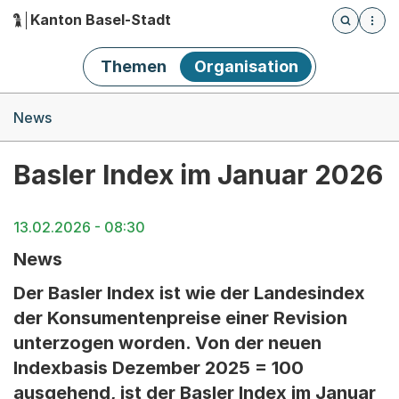
Kanton Basel-Stadt
Öffnet die
(Dieser Link führt zur Startseite)
Hauptnavigation
Themen
Organisation
Breadcrumb-Navigation
News
Basler Index im Januar 2026
13.02.2026 - 08:30
News
Der Basler Index ist wie der Landesindex
der Konsumentenpreise einer Revision
unterzogen worden. Von der neuen
Indexbasis Dezember 2025 = 100
ausgehend, ist der Basler Index im Januar