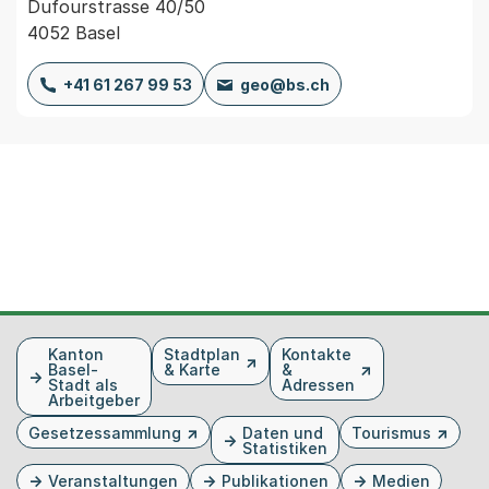
Dufourstrasse 40/50
4052 Basel
+41 61 267 99 53
geo@bs.ch
Fusszeile
Kanton
Stadtplan
Kontakte
Basel-
& Karte
&
Stadt als
Adressen
Arbeitgeber
Gesetzessammlung
Daten und
Tourismus
Statistiken
Veranstaltungen
Publikationen
Medien