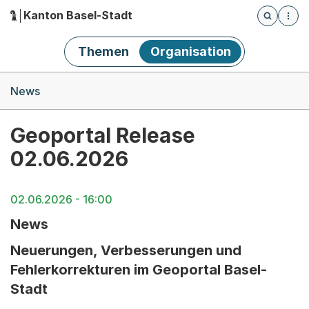
Kanton Basel-Stadt
Öffnet die
(Dieser Link führt zur Startseite)
Hauptnavigation
Themen
Organisation
Breadcrumb-Navigation
News
Geoportal Release
02.06.2026
02.06.2026 - 16:00
News
Neuerungen, Verbesserungen und
Fehlerkorrekturen im Geoportal Basel-
Stadt