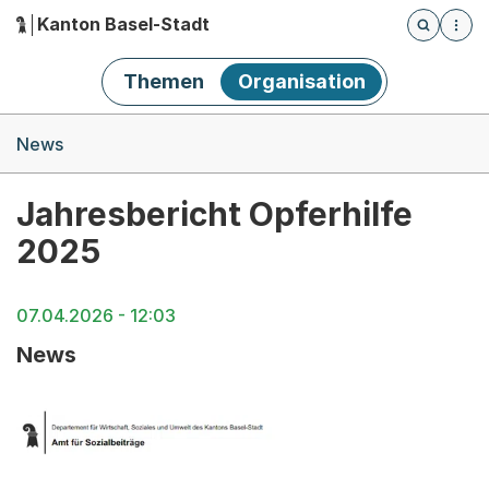
Kanton Basel-Stadt
Öffnet die
(Dieser Link führt zur Startseite)
Hauptnavigation
Themen
Organisation
Breadcrumb-Navigation
News
Jahresbericht Opferhilfe
2025
07.04.2026 - 12:03
News