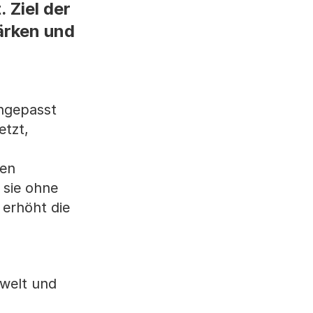
 Ziel der
ärken und
ngepasst
etzt,
gen
 sie ohne
erhöht die
mwelt und