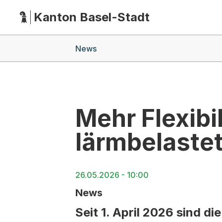
Kanton Basel-Stadt
Hauptnavigation
(Dieser Link führt zur Startseite)
Breadcrumb-Navigation
News
Mehr Flexibi
lärmbelaste
26.05.2026 - 10:00
News
Seit 1. April 2026 sind d