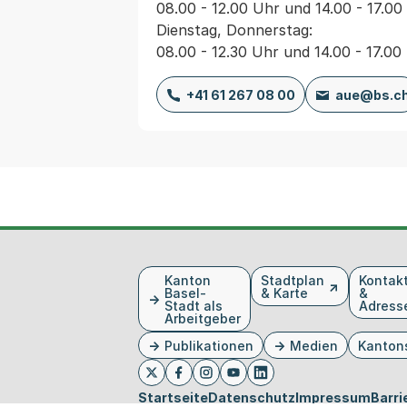
08.00 - 12.00 Uhr und 14.00 - 17.00
Dienstag, Donnerstag:
08.00 - 12.30 Uhr und 14.00 - 17.00
+41 61 267 08 00
aue@bs.c
Fusszeile
Kanton
Stadtplan
Kontak
Basel-
& Karte
&
Stadt als
Adress
Arbeitgeber
Publikationen
Medien
Kanton
Externer Link, wird in einem neue
Externer Link, wird in eine
Externer Link, wird in
Externer Link, wird 
Externer Link, w
Twitter
Facebook
Instagram
Youtube
Linkedin
Startseite
Datenschutz
Impressum
Barri