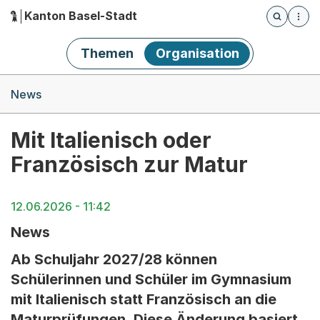
Kanton Basel-Stadt
Öffnet die
(Dieser Link führt zur Startseite)
Hauptnavigation
Themen
Organisation
Breadcrumb-Navigation
News
Mit Italienisch oder
Französisch zur Matur
12.06.2026 - 11:42
News
Ab Schuljahr 2027/28 können
Schülerinnen und Schüler im Gymnasium
mit Italienisch statt Französisch an die
Maturprüfungen. Diese Änderung basiert