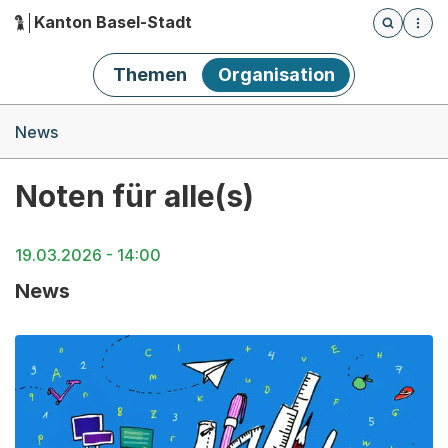
Kanton Basel-Stadt
Öffnet die
(Dieser Link führt zur Startseite)
Hauptnavigation
Themen
Organisation
Breadcrumb-Navigation
News
Noten für alle(s)
19.03.2026 - 14:00
News