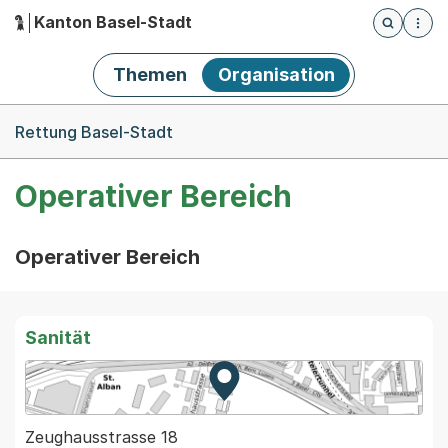
Kanton Basel-Stadt
Öffnet die
(Dieser Link führt zur Startseite)
Hauptnavigation
Themen
Organisation
Breadcrumb-Navigation
Rettung Basel-Stadt
Operativer Bereich
Operativer Bereich
Sanität
Zur Karte von MapBS.
Externer Link, wird in einem
Zeughausstrasse 18