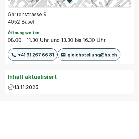
Zur Karte von MapBS.
Externer Link, wird in einem
Gartenstrasse 9
4052 Basel
Öffnungszeiten
08.00 - 11.30 Uhr und 13.30 bis 16.30 Uhr
+41 61 267 66 81
gleichstellung@bs.ch
Inhalt aktualisiert
13.11.2025