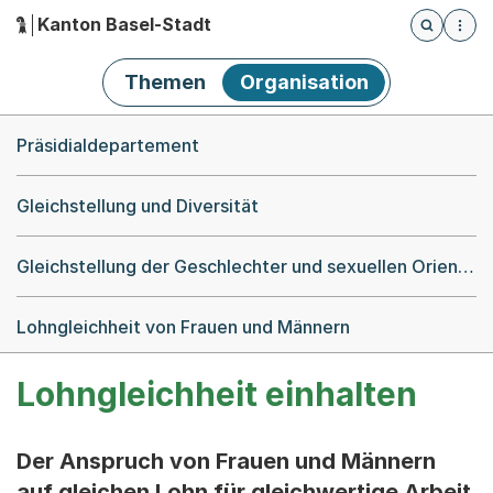
Kanton Basel-Stadt
Öffnet die
(Dieser Link führt zur Startseite)
Hauptnavigation
Themen
Organisation
Breadcrumb-Navigation
Präsidialdepartement
Gleichstellung und Diversität
Gleichstellung der Geschlechter und sexuellen Orientierungen
Lohngleichheit von Frauen und Männern
Lohngleichheit einhalten
Der Anspruch von Frauen und Männern
auf gleichen Lohn für gleichwertige Arbeit