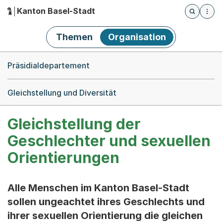
Kanton Basel-Stadt
Öffnet die
(Dieser Link führt zur Startseite)
Hauptnavigation
Themen
Organisation
Breadcrumb-Navigation
Präsidialdepartement
Gleichstellung und Diversität
Gleichstellung der
Geschlechter und sexuellen
Orientierungen
Alle Menschen im Kanton Basel-Stadt
sollen ungeachtet ihres Geschlechts und
ihrer sexuellen Orientierung die gleichen