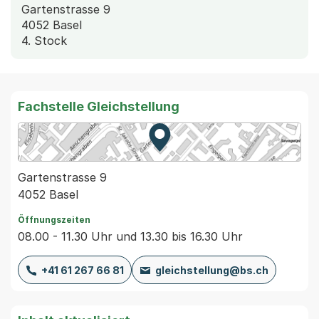
Gartenstrasse 9
4052 Basel
4. Stock
Fachstelle Gleichstellung
Zur Karte von MapBS.
Externer Link, wird in einem
Gartenstrasse 9
4052 Basel
Öffnungszeiten
08.00 - 11.30 Uhr und 13.30 bis 16.30 Uhr
+41 61 267 66 81
gleichstellung@bs.ch