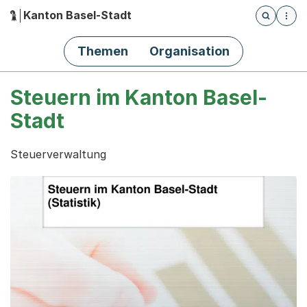
Kanton Basel-Stadt
Öffnet die
(Dieser Link führt zur Startseite)
Hauptnavigation
Themen
Organisation
Steuern im Kanton Basel-
Stadt
Steuerverwaltung