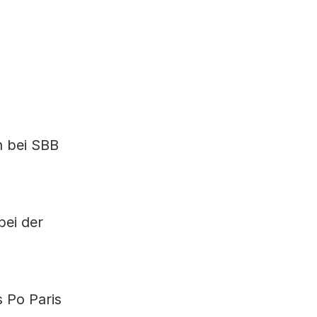
n bei SBB
bei der
s Po Paris