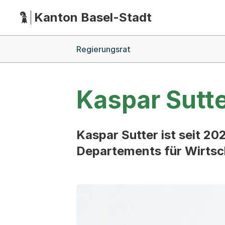
Kanton Basel-Stadt
Hauptnavigation
(Dieser Link führt zur Startseite)
Breadcrumb-Navigation
Regierungsrat
Kaspar Sutt
Kaspar Sutter ist seit 2
Departements für Wirtsc