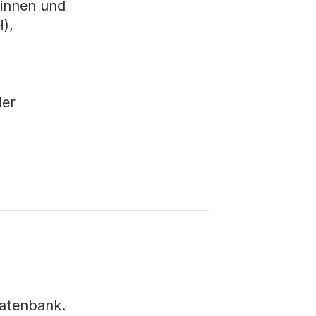
rinnen und
),
der
datenbank.