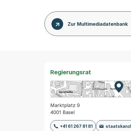
Zur Multimediadatenbank
Regierungsrat
Zur K
Exter
Marktplatz 9
4001 Basel
+41 61 267 81 81
staatskanz