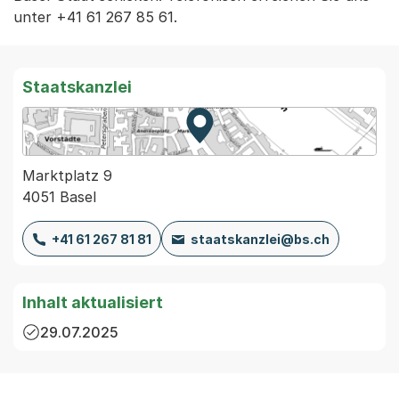
unter +41 61 267 85 61.
Staatskanzlei
Zur Karte von MapBS.
Externer Link, wird in einem
Marktplatz 9
4051 Basel
+41 61 267 81 81
staatskanzlei@bs.ch
Inhalt aktualisiert
29.07.2025