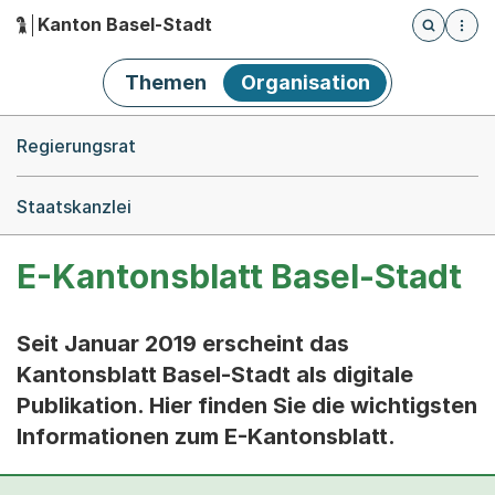
Kanton Basel-Stadt
Öffnet die
(Dieser Link führt zur Startseite)
Hauptnavigation
Themen
Organisation
Breadcrumb-Navigation
Regierungsrat
Staatskanzlei
E-Kantonsblatt Basel-Stadt
Seit Januar 2019 erscheint das
Kantonsblatt Basel-Stadt als digitale
Publikation. Hier finden Sie die wichtigsten
Informationen zum E-Kantonsblatt.