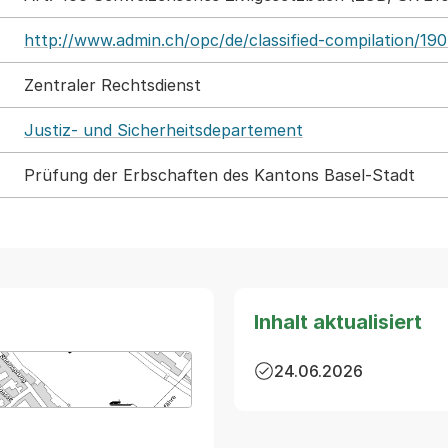
http://www.admin.ch/opc/de/classified-compilation/19
Zentraler Rechtsdienst
Justiz- und Sicherheitsdepartement
Prüfung der Erbschaften des Kantons Basel-Stadt
Inhalt aktualisiert
24.06.2026
arte von MapBS.
ner Link, wird in einem neuen Tab oder Fenster geöffnet