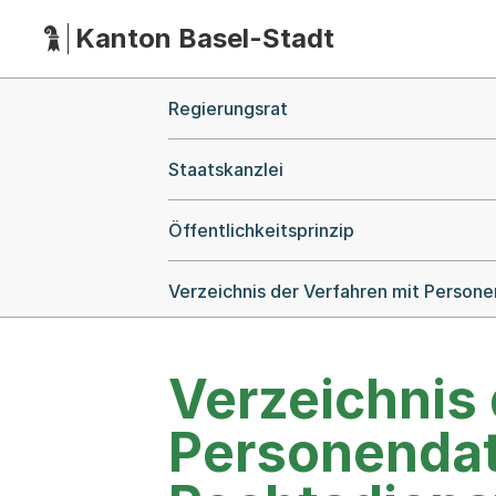
Kanton Basel-Stadt
Hauptnavigation
(Dieser Link führt zur Startseite)
Breadcrumb-Navigation
Regierungsrat
Staatskanzlei
Öffentlichkeitsprinzip
Verzeichnis der Verfahren mit Person
Verzeichnis 
Personendat