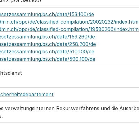
etz (SG 590.100)
esetzessammlung.bs.ch/data/153.100/de
min.ch/opc/de/classified-compilation/20020232/index.htm
min.ch/opc/de/classified-compilation/19580266/index.htm
esetzessammlung.bs.ch/data/153.260/de
esetzessammlung.bs.ch/data/258.200/de
esetzessammlung.bs.ch/data/510.100/de
esetzessammlung.bs.ch/data/590.100/de
htsdienst
Sicherheitsdepartement
des verwaltungsinternen Rekursverfahrens und die Ausarb
s.