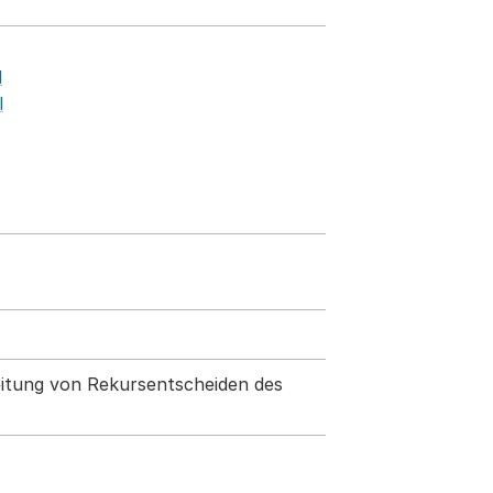
l
l
eitung von Rekursentscheiden des