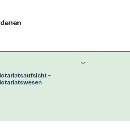
i denen
otariatsaufsicht -
otariatswesen