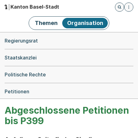
Kanton Basel-Stadt
Öffnet die
(Dieser Link führt zur Startseite)
Hauptnavigation
Themen
Organisation
Breadcrumb-Navigation
Regierungsrat
Staatskanzlei
Politische Rechte
Petitionen
Abgeschlossene Petitionen
bis P399